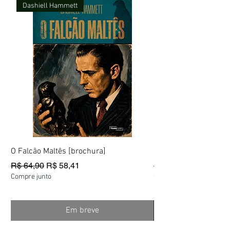
Dashiell Hammett
O Falcão Maltês [brochura]
Fantástica Aventura 
Preço normal
Preço promocional
Preço normal
R$ 64,90
R$ 58,41
R$ 60,60
Compre junto
Compre junto
Em breve