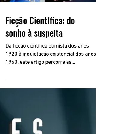
Ficção Científica: do
sonho à suspeita
Da ficção científica otimista dos anos
1920 à inquietação existencial dos anos
1960, este artigo percorre as
transformações do gênero ao longo do
século XX. Mais do que prever o futuro,
essas histórias revelam como cada época
tentou compreendê-lo — e, sobretudo,
questioná-lo.