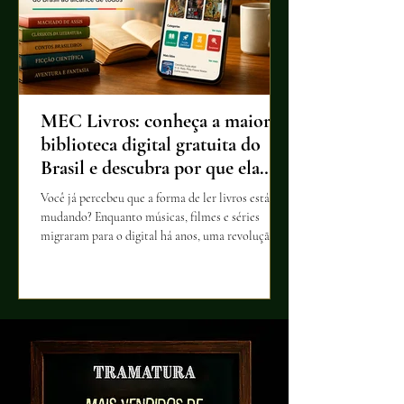
MEC Livros: conheça a maior
biblioteca digital gratuita do
Brasil e descubra por que ela
merece sua atenção
Você já percebeu que a forma de ler livros está
mudando? Enquanto músicas, filmes e séries
migraram para o digital há anos, uma revolução
silenciosa também transformou o acesso à
literatura. Descubra como o MEC Livros se
tornou uma das iniciativas mais importantes do
país para aproximar leitores de milhares de obras
e por que essa plataforma pode mudar o futuro da
leitura no Brasil.