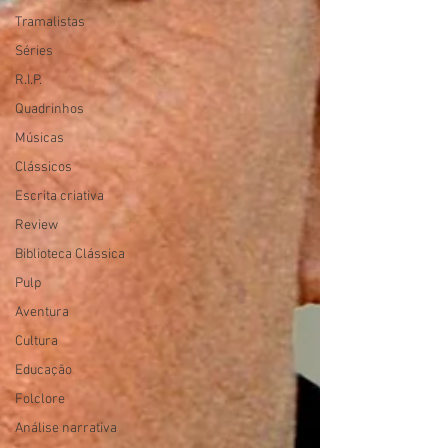
Tramalistas
Séries
R.I.P.
Quadrinhos
Músicas
Clássicos
Escrita criativa
Review
Biblioteca Clássica
Pulp
Aventura
Cultura
Educação
Folclore
Análise narrativa