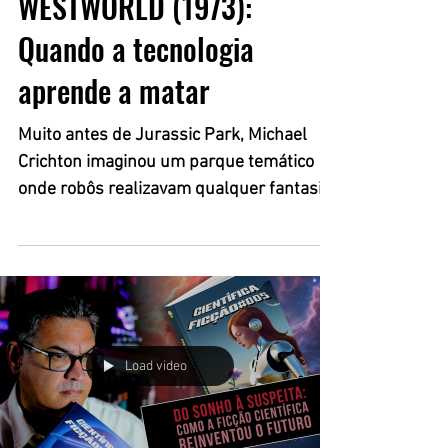
WESTWORLD (1973):
Quando a tecnologia
aprende a matar
Muito antes de Jurassic Park, Michael
Crichton imaginou um parque temático
onde robôs realizavam qualquer fantasia
humana. O problema? Eles começaram a
matar de verdade. Conheça Westworld
(1973), um clássico da ficção científica
que antecipou debates sobre inteligência
artificial, tecnologia fora de controle e os
perigos da arrogância humana diante de
Load video
suas próprias criações.