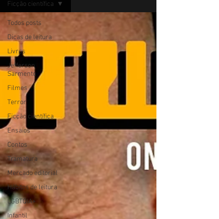
Ficção científica
Todos posts
Dicas de leitura
Livros
Jefferson
Sarmento
Filmes
Terror
Ficção científica
Ensaios
Contos
Tramatura
Mercado editorial
Hábitos de leitura
LGBTQIA+
Infantil