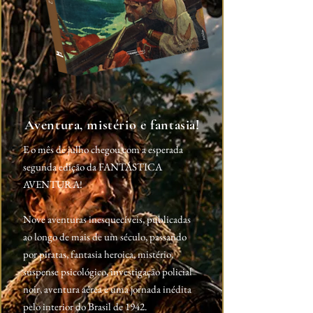
Aventura, mistério e fantasia!
E o mês de julho chegou com a esperada
segunda edição da FANTÁSTICA
AVENTURA!
Nove aventuras inesquecíveis, publicadas
ao longo de mais de um século, passando
por piratas, fantasia heroica, mistério,
suspense psicológico, investigação policial
noir, aventura aérea e uma jornada inédita
pelo interior do Brasil de 1942.