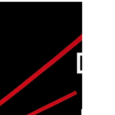
Blade Runner (1982)
Se você acha que Blade Runner é apenas
um filme sobre um caçador atrás de
androides em fuga, você precisa rever
seus conceitos: estamos falando de uma
profunda e melancólica reflexão sobre
memória, identidade e finitude.
Ambientado em um futuro decadente, o
clássico de Ridley Scott, baseado no livro
de Philip K. Dick, transforma uma
investigação em uma perturbadora crise
existencial, onde máquinas parecem mais
humanas que seus criadores — e a vida
escorre silenciosa, como lág