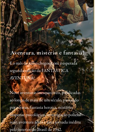
Aventura, mistério e fantasia!
E o mês de julho chegou com a esperada
segunda edição da FANTÁSTICA
AVENTURA!
Nove aventuras inesquecíveis, publicadas
ao longo de mais de um século, passando
por piratas, fantasia heroica, mistério,
suspense psicológico, investigação policial
noir, aventura aérea e uma jornada inédita
pelo interior do Brasil de 1942.