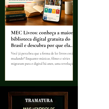
MEC Livros: conheça a maior
biblioteca digital gratuita do
Brasil e descubra por que ela
merece sua atenção
Você já percebeu que a forma de ler livros está
mudando? Enquanto músicas, filmes e séries
migraram para o digital há anos, uma revolução
silenciosa também transformou o acesso à
literatura. Descubra como o MEC Livros se
tornou uma das iniciativas mais importantes do
país para aproximar leitores de milhares de obras
e por que essa plataforma pode mudar o futuro da
leitura no Brasil.