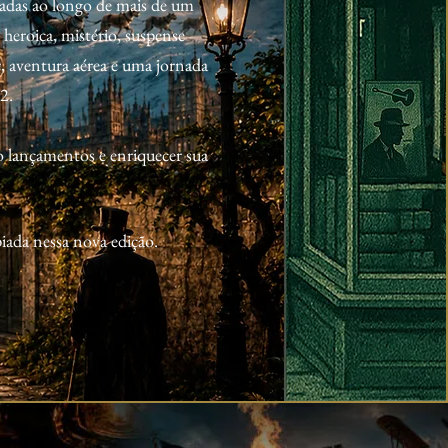
cadas ao longo de mais de um
a heroica, mistério, suspense
ir, aventura aérea e uma jornada
2.
o lançamentos e enriquecer sua
iada nessa nova edição.