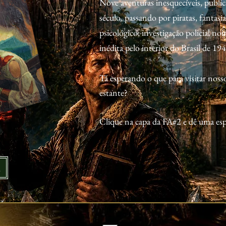
Nove aventuras inesquecíveis, publi
século, passando por piratas, fantasi
psicológico, investigação policial no
inédita pelo interior do Brasil de 194
Tá esperando o que para visitar noss
estante?
Clique na capa da FA#2 e dê uma esp
!