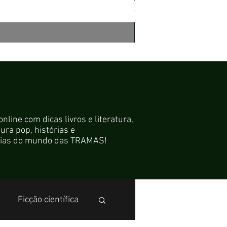
R$ 60,60
R$ 54,54
Compre junto
line com dicas livros e literatura,
ura pop, histórias e
ícias do mundo das TRAMAS!
Ficção científica