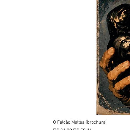
O Falcão Maltês [brochura]
Preço normal
Preço promocional