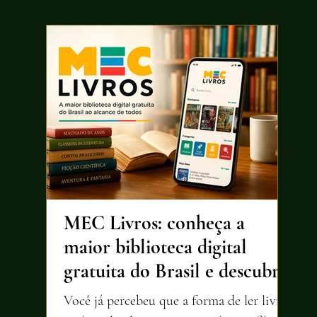
MEC Livros: conheça a
maior biblioteca digital
gratuita do Brasil e descubra
por que ela merece sua
Você já percebeu que a forma de ler livros