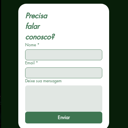
Precisa 
falar 
conosco?
Nome
*
Email
*
Deixe sua mensagem
Enviar