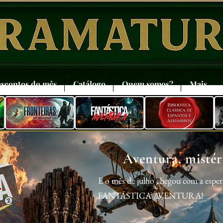
scontos do mês
Catálogo
Quem somos?
Mais
Aventura, mistéri
E o mês de julho chegou com a esper
FANTÁSTICA AVENTURA!