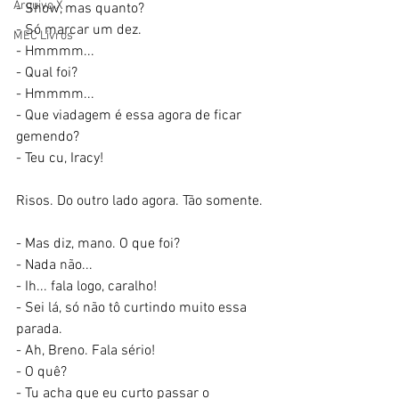
Arquivo X
- Show, mas quanto?
- Só marcar um dez.
MEC Livros
- Hmmmm...
- Qual foi?
- Hmmmm...
- Que viadagem é essa agora de ficar 
gemendo?
- Teu cu, Iracy! 
Risos. Do outro lado agora. Tão somente. 
- Mas diz, mano. O que foi?
- Nada não...
- Ih... fala logo, caralho!
- Sei lá, só não tô curtindo muito essa 
parada.
- Ah, Breno. Fala sério!
- O quê?
- Tu acha que eu curto passar o 