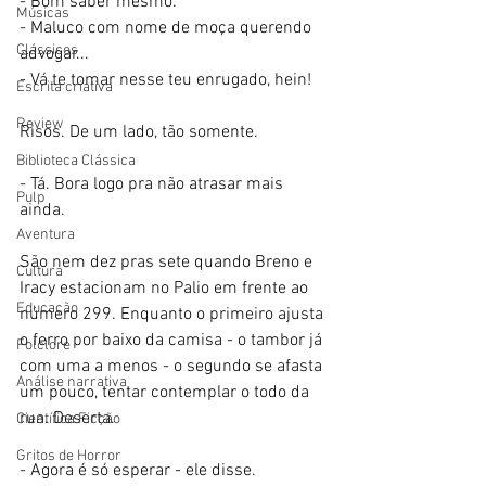
- Bom saber mesmo.
Músicas
- Maluco com nome de moça querendo 
Clássicos
advogar...
- Vá te tomar nesse teu enrugado, hein! 
Escrita criativa
Review
Risos. De um lado, tão somente. 
Biblioteca Clássica
- Tá. Bora logo pra não atrasar mais 
Pulp
ainda. 
Aventura
São nem dez pras sete quando Breno e 
Cultura
Iracy estacionam no Palio em frente ao 
Educação
número 299. Enquanto o primeiro ajusta 
o ferro por baixo da camisa - o tambor já 
Folclore
com uma a menos - o segundo se afasta 
Análise narrativa
um pouco, tentar contemplar o todo da 
rua. Deserta. 
Científica Ficção
Gritos de Horror
- Agora é só esperar - ele disse.