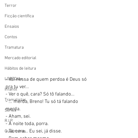
Terror
Ficção científica
Ensaios
Contos
Tramatura
Mercado editorial
Hábitos de leitura
LGBTQIA+
- Vai nessa de quem perdoa é Deus só 
pra tu ver...
Infantil
- Ver o quê, cara? Só tô falando...
Tramalistas
- ... merda, Breno! Tu só tá falando 
merda.
Séries
- Aham, sei.
R.I.P.
- A noite toda, porra.
- Tá, cara... Eu sei, já disse.
Quadrinhos