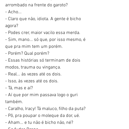
arrombado na frente do garoto?
- Acho...
- Claro que não, idiota. A gente é bicho 
agora?
- Podes crer, maior vacilo essa merda.
- Sim, mano... só que, por isso mesmo, é 
que pra mim tem um porém.
- Porém? Qual porém?
- Essas histórias só terminam de dois 
modos, trauma ou vingança. 
- Real... às vezes até os dois.
- Isso, às vezes até os dois.
- Tá, mas e aí?
- Aí que por mim passava logo o guri 
também.
- Caralho, Iracy! Tá maluco, filho da puta?
- Pô, pra poupar o moleque da dor, ué.
- Aham... e tu não é bicho não, né?