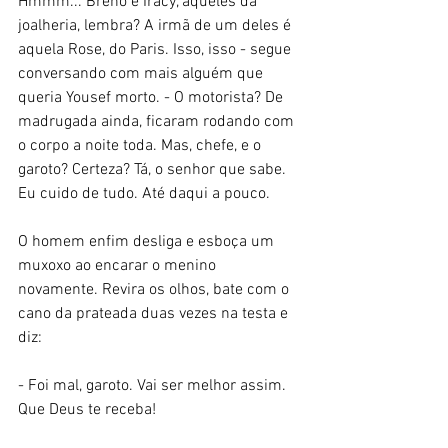
Hmmm... Breno e Iracy, aqueles da 
joalheria, lembra? A irmã de um deles é 
aquela Rose, do Paris. Isso, isso - segue 
conversando com mais alguém que 
queria Yousef morto. - O motorista? De 
madrugada ainda, ficaram rodando com 
o corpo a noite toda. Mas, chefe, e o 
garoto? Certeza? Tá, o senhor que sabe. 
Eu cuido de tudo. Até daqui a pouco. 
O homem enfim desliga e esboça um 
muxoxo ao encarar o menino 
novamente. Revira os olhos, bate com o 
cano da prateada duas vezes na testa e 
diz: 
- Foi mal, garoto. Vai ser melhor assim. 
Que Deus te receba! 