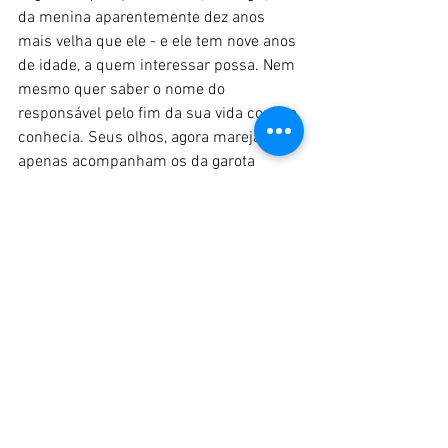
da menina aparentemente dez anos 
mais velha que ele - e ele tem nove anos 
de idade, a quem interessar possa. Nem 
mesmo quer saber o nome do 
responsável pelo fim da sua vida como a 
conhecia. Seus olhos, agora marejados, 
apenas acompanham os da garota 
enquanto ela se aproxima. 
- Oi, Kareem... é esse seu nome, né?
- Só me mata, sua filha da pu... 
BUM!!!!! 
Fim.