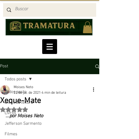
Post
Todos posts
Moises Neto
Todos posts
22 de jul. de 2021
4 min de leitura
Xeque-Mate
Dicas de leitura
Avaliado com NaN de 5 estrelas.
Livros
...por Moises Neto
Jefferson Sarmento
Filmes