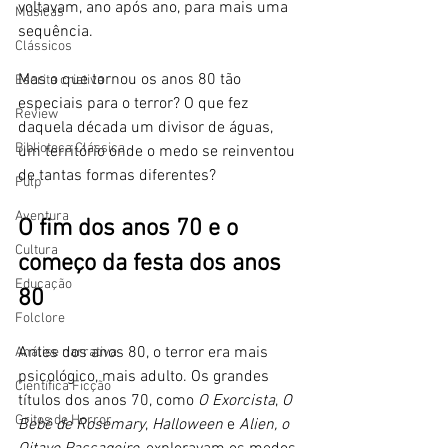
voltavam, ano após ano, para mais uma 
Músicas
sequência.
Clássicos
Mas o que tornou os anos 80 tão 
Escrita criativa
especiais para o terror? O que fez 
Review
daquela década um divisor de águas, 
Biblioteca Clássica
um território onde o medo se reinventou 
de tantas formas diferentes?
Pulp
Aventura
O fim dos anos 70 e o 
Cultura
começo da festa dos anos 
Educação
80
Folclore
Antes dos anos 80, o terror era mais 
Análise narrativa
psicológico, mais adulto. Os grandes 
Científica Ficção
títulos dos anos 70, como 
O Exorcista
, 
O 
Gritos de Horror
Bebê de Rosemary
, 
Halloween
 e 
Alien, o 