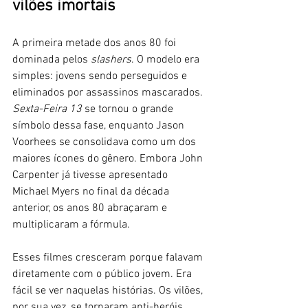
vilões imortais
A primeira metade dos anos 80 foi 
dominada pelos 
slashers
. O modelo era 
simples: jovens sendo perseguidos e 
eliminados por assassinos mascarados. 
Sexta-Feira 13
 se tornou o grande 
símbolo dessa fase, enquanto Jason 
Voorhees se consolidava como um dos 
maiores ícones do gênero. Embora John 
Carpenter já tivesse apresentado 
Michael Myers no final da década 
anterior, os anos 80 abraçaram e 
multiplicaram a fórmula.
Esses filmes cresceram porque falavam 
diretamente com o público jovem. Era 
fácil se ver naquelas histórias. Os vilões, 
por sua vez, se tornaram anti-heróis 