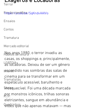
Exageros e Locadoras
Terror
Ficção científica
https://youtu.be/SqKndvAAIVo
Ensaios
Contos
Tramatura
Mercado editorial
Nos anos 1980, o terror invadiu as 
Hábitos de leitura
casas, os shoppings e, principalmente, 
LGBTQIA+
as locadoras. Deixou de ser um gênero 
escondido nas sombras das salas de 
Infantil
cinema para se transformar em um 
Tramalistas
espetáculo acessível, barulhento e 
inesquecível. Foi uma década marcada 
Séries
por monstros icônicos, trilhas sonoras 
R.I.P.
eletrizantes, sangue em abundância e 
Quadrinhos
vilões que não apenas matavam — mas 