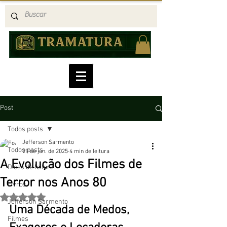
Post
Todos posts
Jefferson Sarmento
Todos posts
29 de jun. de 2025
4 min de leitura
A Evolução dos Filmes de
Dicas de leitura
Terror nos Anos 80
Livros
Avaliado com NaN de 5 estrelas.
Jefferson Sarmento
Uma Década de Medos, 
Filmes