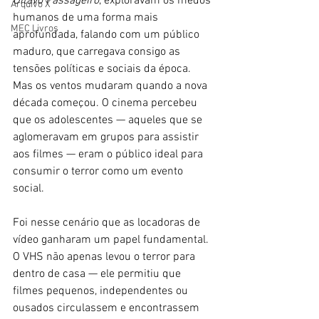
Oitavo Passageiro
, exploravam os medos 
Arquivo X
humanos de uma forma mais 
MEC Livros
aprofundada, falando com um público 
maduro, que carregava consigo as 
tensões políticas e sociais da época. 
Mas os ventos mudaram quando a nova 
década começou. O cinema percebeu 
que os adolescentes — aqueles que se 
aglomeravam em grupos para assistir 
aos filmes — eram o público ideal para 
consumir o terror como um evento 
social.
Foi nesse cenário que as locadoras de 
vídeo ganharam um papel fundamental. 
O VHS não apenas levou o terror para 
dentro de casa — ele permitiu que 
filmes pequenos, independentes ou 
ousados circulassem e encontrassem 