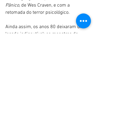
Pânico
, de Wes Craven, e com a 
retomada do terror psicológico.
Ainda assim, os anos 80 deixaram um 
legado indiscutível: os monstros da 
década continuam presentes na cultura 
pop, nos videogames, nas fantasias de 
Halloween e nas produções 
contemporâneas. Séries como 
Stranger 
Things
 e os constantes remakes provam 
que o espírito daquela época ainda 
pulsa com força.
O terror como estilo, não 
só como gênero
Mais do que um gênero cinematográfico, 
o terror dos anos 80 se transformou em 