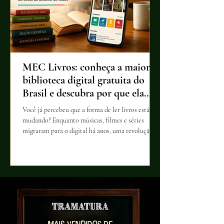
MEC Livros: conheça a maior
biblioteca digital gratuita do
Brasil e descubra por que ela
merece sua atenção
Você já percebeu que a forma de ler livros está
mudando? Enquanto músicas, filmes e séries
migraram para o digital há anos, uma revolução
silenciosa também transformou o acesso à
literatura. Descubra como o MEC Livros se
tornou uma das iniciativas mais importantes do
país para aproximar leitores de milhares de obras
e por que essa plataforma pode mudar o futuro da
leitura no Brasil.