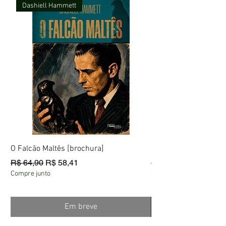
Dashiell Hammett
O Falcão Maltês [brochura]
Fantástica Aventura 
Preço normal
Preço promocional
Preço normal
R$ 64,90
R$ 58,41
R$ 60,60
Compre junto
Compre junto
Em breve