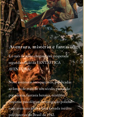
Aventura, mistério e fantasia!
E o mês de julho chegou com a esperada
segunda edição da FANTÁSTICA
AVENTURA!
Nove aventuras inesquecíveis, publicadas
ao longo de mais de um século, passando
por piratas, fantasia heroica, mistério,
suspense psicológico, investigação policial
noir, aventura aérea e uma jornada inédita
pelo interior do Brasil de 1942.