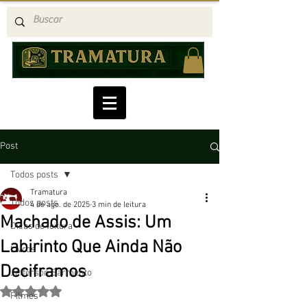
Post
Todos posts
Tramatura
Todos posts
4 de ago. de 2025
3 min de leitura
Machado de Assis: Um
Dicas de leitura
Labirinto Que Ainda Não
Livros
Deciframos
Jefferson Sarmento
Avaliado com NaN de 5 estrelas.
Filmes