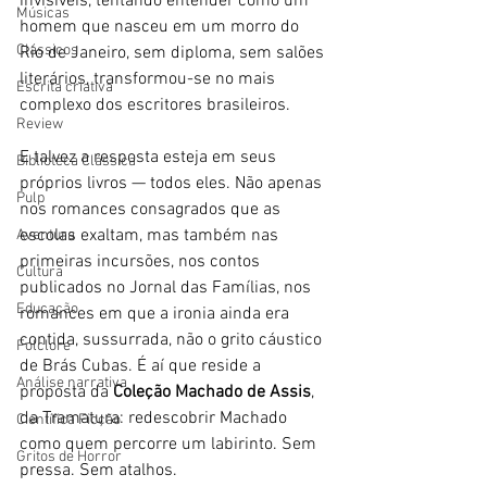
invisíveis, tentando entender como um 
Músicas
homem que nasceu em um morro do 
Clássicos
Rio de Janeiro, sem diploma, sem salões 
literários, transformou-se no mais 
Escrita criativa
complexo dos escritores brasileiros.
Review
E talvez a resposta esteja em seus 
Biblioteca Clássica
próprios livros — todos eles. Não apenas 
Pulp
nos romances consagrados que as 
escolas exaltam, mas também nas 
Aventura
primeiras incursões, nos contos 
Cultura
publicados no Jornal das Famílias, nos 
Educação
romances em que a ironia ainda era 
contida, sussurrada, não o grito cáustico 
Folclore
de Brás Cubas. É aí que reside a 
Análise narrativa
proposta da 
Coleção Machado de Assis
, 
da Tramatura: redescobrir Machado 
Científica Ficção
como quem percorre um labirinto. Sem 
Gritos de Horror
pressa. Sem atalhos.