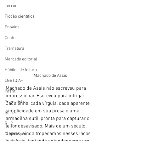
Terror
Ficção científica
Ensaios
Contos
Tramatura
Mercado editorial
Hábitos de leitura
Machado de Assis
LGBTQIA+
Machado de Assis não escreveu para 
Infantil
impressionar. Escreveu para intrigar. 
Tramalistas
Cada linha, cada vírgula, cada aparente 
simplicidade em sua prosa é uma 
Séries
armadilha sutil, pronta para capturar o 
R.I.P.
leitor desavisado. Mais de um século 
depois, ainda tropeçamos nesses laços 
Quadrinhos