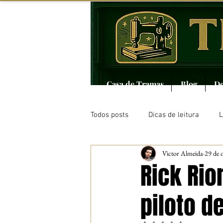
Casa de Tramas
Blog
De
Todos posts
Dicas de leitura
L
Victor Almeida
29 de 
Contos
Tramatura
Merc
Rick Rio
piloto d
Séries
R.I.P.
Quadrinhos