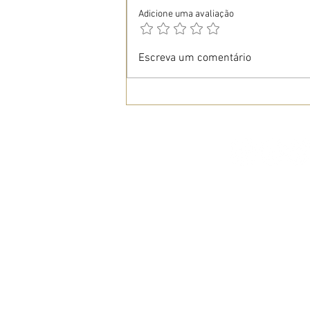
Adicione uma avaliação
Escreva um comentário
Conheça-nos
Quem somos
Blog Casa de Tram
Informações empre