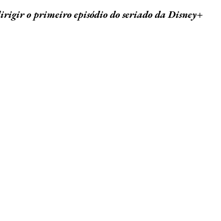
5 estrelas.
Educação
Folclore
Análise narrativa
Científica 
irigir o primeiro episódio do seriado da Disney+