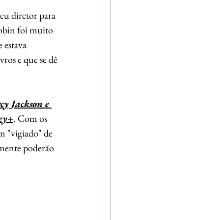
eu diretor para 
obin foi muito 
 estava 
ros e que se dê 
cy Jackson e 
ey+
. Com os 
 "vigiado" de 
almente poderão 