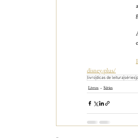
disney-plus/
livro
dicas de leitura
séries
Livros
Séries