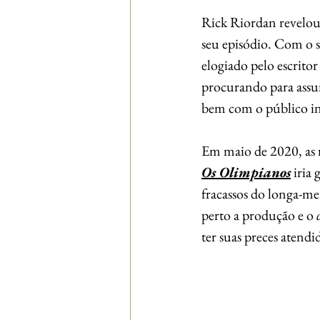
Rick Riordan revelou 
seu episódio. Com o s
elogiado pelo escritor
procurando para assum
bem com o público in
Em maio de 2020, as r
Os Olimpianos
 iria
fracassos do longa-m
perto a produção e o
 
ter suas preces atend