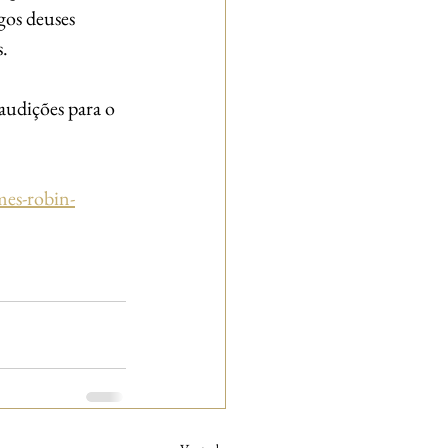
os deuses 
. 
audições para o 
mes-robin-