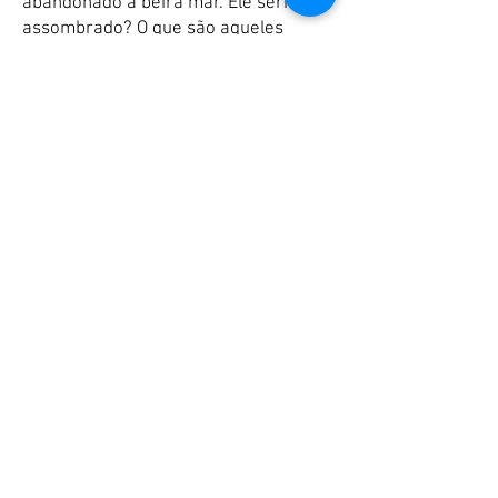
abandonado à beira mar. Ele seria
assombrado? O que são aqueles
estranhos corpos saindo do cemitério
atrás do prédio? O que há no poço do
porão? E os insetos que parecem agir
como um corpo só?
Mas não se assuste (pouco!), talvez
seja tudo uma farsa.
Ou não?