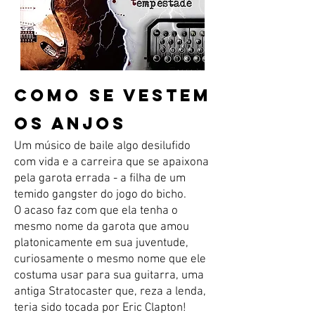
morte, entre outros.
São narrativas que transitam entre o
passado e o futuro, o belo e o
sombrio, o amor e o medo, compondo
um mosaico de emoções e
COMO SE VESTEM
experiências humanas.​
OS ANJOS
Com uma escrita refinada e sensível,
Um músico de baile algo desilufido
Jefferson Sarmento convida o leitor a
com vida e a carreira que se apaixona
explorar os recantos mais profundos
pela garota errada - a filha de um
da alma humana, em histórias que
temido gangster do jogo do bicho.
provocam, emocionam e
O acaso faz com que ela tenha o
surpreendem. Noites de Tempestade é
mesmo nome da garota que amou
uma obra para quem busca uma
platonicamente em sua juventude,
leitura intensa e multifacetada, onde
curiosamente o mesmo nome que ele
cada conto é uma tempestade de
costuma usar para sua guitarra, uma
assombro, sentimentos digladiantes e
antiga Stratocaster que, reza a lenda,
reflexões.
teria sido tocada por Eric Clapton!