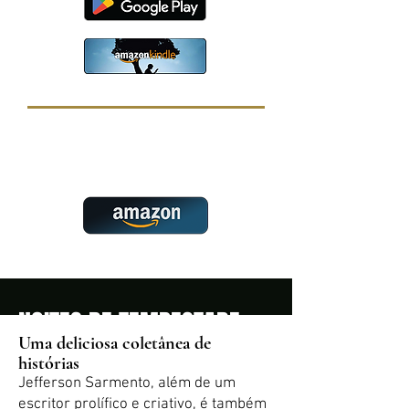
Se preferir, pode comprar o livro
impresso na Amazon, clicando no
botão abaixo.
NOITES DE TEMPESTADE
Uma deliciosa coletânea de
de Jefferson Sarmento
histórias
Jefferson Sarmento, além de um
Uma tempestade, dezesseis
escritor prolífico e criativo, é também