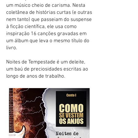
contos, infinitos abismos.
um músico cheio de carisma. Nesta
coletânea de histórias curtas (e outras
Noites de Tempestade é uma
nem tanto) que passeiam do suspense
coletânea de 16 contos que fazem o
à ficção científica, ele usa como
leitor mergulhar em universos onde o
inspiração 16 canções gravadas em
real e o fantástico se entrelaçam.
um álbum que leva o mesmo título do
Inspiradas nas faixas do álbum
livro.
homônimo lançado por Jefferson
Sarmento, as histórias exploram
Noites de Tempestade é um deleite,
gêneros como suspense, noir, ficção
um baú de preciosidades escritas ao
científica e romance dramático.​
longo de anos de trabalho.
Cada conto apresenta personagens
envolventes e cenários marcantes: um
músico apaixonado por uma entidade
etérea, um garoto em busca de seu
destino, uma noite em uma cidade
abandonada, um médico da década de
1920 enfrentando um amor impossível
que atravessa os limites da vida e da