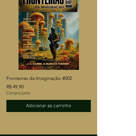
Fronteiras da Imaginação #002
Fronteiras da Imagin
Preço
Preço normal
R$ 49,90
R$ 61,60
Compre junto
Compre junto
Adicionar ao carrinho