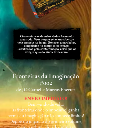
Fronteiras da Imaginação
#002
de JC Carbel e Marcos Fherrer
ENVIO IMEDIATO!
Bem-vindo de volta
às fronteiras onde o impossível ganha
forma e a imaginação não conhece limites!
Depois do impacto do primeiro volume,
chega o volume dois do universo