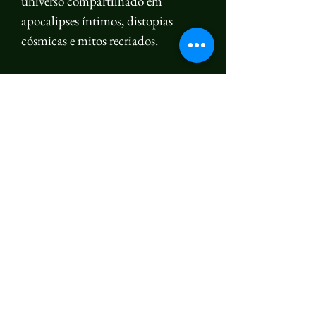
universo compartilhado em
apocalipses íntimos, distopias
cósmicas e mitos recriados.
Em "
Todo dia é apocalipse
", o fim
do mundo não acontece apenas
uma vez. Ele se repete, cotidiano e
inevitável, forçando seus
protagonistas a enfrentar não só a
promessa de ruína da civilização,
mas também o peso insuportável da
sobrevivência.
Em "
Meu destino no terceiro
round
", um lutador encara sua
batalha mais decisiva — e talvez