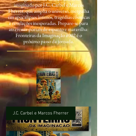
imaginado por J.C. Carbel e Marcos
Fherrer, que amplia o universo, mergulha
em apocalipses íntimos, tragédias cósmicas
e revelações inesperadas. Prepare-se para
atravessar portais de espanto e maravilha:
Fronteiras da Imaginação #002 é o
próximo passo da jornada.
J.C. Carbel e Marcos Fherrer